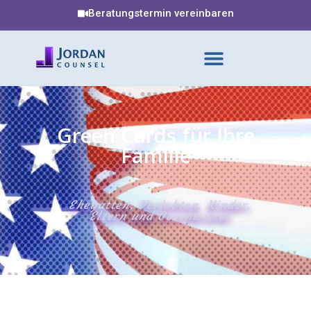
Beratungstermin vereinbaren
Green Cards für Ihre
Familie
Ehegatten, Verlobten, Kinder,
Eltern und Geschwister